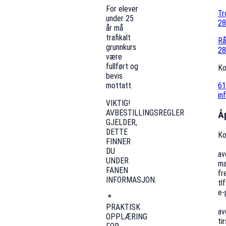
For elever
Tr
under 25
28
år må
trafikalt
Rå
grunnkurs
28
være
fullført og
Ko
bevis
mottatt.
61
in
VIKTIG!
AVBESTILLINGSREGLER
Å
GJELDER,
DETTE
Ko
FINNER
DU
av
UNDER
ma
FANEN
fr
INFORMASJON.
tl
e-
*
PRAKTISK
av
OPPLÆRING
ti