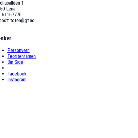
dhusalléen 1
50 Lena
f. 61167776
post: toten@gt.no
enker
Personvern
Teoritentamen
Din Side
Facebook
Instagram