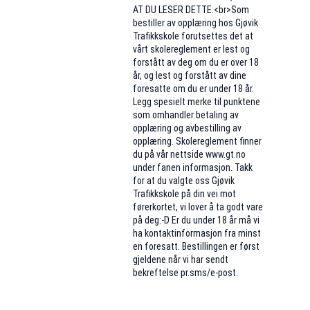
AT DU LESER DETTE.<br>Som
bestiller av opplæring hos Gjøvik
Trafikkskole forutsettes det at
vårt skolereglement er lest og
forstått av deg om du er over 18
år, og lest og forstått av dine
foresatte om du er under 18 år.
Legg spesielt merke til punktene
som omhandler betaling av
opplæring og avbestilling av
opplæring. Skolereglement finner
du på vår nettside www.gt.no
under fanen informasjon. Takk
for at du valgte oss Gjøvik
Trafikkskole på din vei mot
førerkortet, vi lover å ta godt vare
på deg:-D Er du under 18 år må vi
ha kontaktinformasjon fra minst
en foresatt. Bestillingen er først
gjeldene når vi har sendt
bekreftelse pr.sms/e-post.