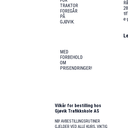
FOR
Rå
TRAKTOR
28
FOREGÅR
tl
PÅ
e-
GJØVIK.
L
MED
FORBEHOLD
OM
PRISENDRINGER!
Vilkår for bestilling hos
Gjøvik Trafikkskole AS
NB! AVBESTILLINGSRUTINER
GJELDER VED ALLE KURS, VIKTIG