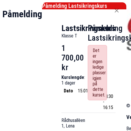
Påmelding Lastsikringskurs
Påmelding
Lastsikringskurs
Påmelding
Klasse T
Lastsikrings
1
Det
700,00
er
ingen
kr
ledige
plasser
Kurslengde
:
igjen
1 dager
på
dette
Dato
15.01.2026
Kl.
kurset.
14:30
-
© 
16:15
V
Rådhusallèen
1, Lena
Be