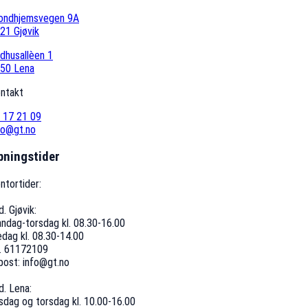
ondhjemsvegen 9A
21 Gjøvik
dhusallèen 1
50 Lena
ntakt
 17 21 09
fo@gt.no
pningstider
ntortider:
d. Gjøvik:
ndag-torsdag kl. 08.30-16.00
edag kl. 08.30-14.00
f. 61172109
post: info@gt.no
d. Lena:
rsdag og torsdag kl. 10.00-16.00