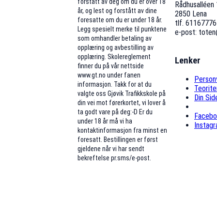
forstått av deg om du er over 18
Rådhusalléen 
år, og lest og forstått av dine
2850 Lena
foresatte om du er under 18 år.
tlf. 61167776
Legg spesielt merke til punktene
e-post: tote
som omhandler betaling av
opplæring og avbestilling av
opplæring. Skolereglement
Lenker
finner du på vår nettside
www.gt.no under fanen
Person
informasjon. Takk for at du
Teorit
valgte oss Gjøvik Trafikkskole på
Din Sid
din vei mot førerkortet, vi lover å
ta godt vare på deg:-D Er du
Facebo
under 18 år må vi ha
Instag
kontaktinformasjon fra minst en
foresatt. Bestillingen er først
gjeldene når vi har sendt
bekreftelse pr.sms/e-post.