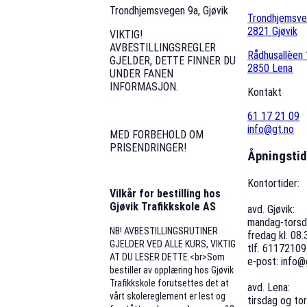
Trondhjemsvegen 9a, Gjøvik
Trondhjemsv
2821 Gjøvik
VIKTIG!
AVBESTILLINGSREGLER
Rådhusallèen 
GJELDER, DETTE FINNER DU
2850 Lena
UNDER FANEN
INFORMASJON.
Kontakt
61 17 21 09
info@gt.no
MED FORBEHOLD OM
PRISENDRINGER!
Åpningstid
Kontortider:
Vilkår for bestilling hos
Gjøvik Trafikkskole AS
avd. Gjøvik:
mandag-torsda
NB! AVBESTILLINGSRUTINER
fredag kl. 08
GJELDER VED ALLE KURS, VIKTIG
tlf. 61172109
AT DU LESER DETTE.<br>Som
e-post: info@
bestiller av opplæring hos Gjøvik
Trafikkskole forutsettes det at
avd. Lena:
vårt skolereglement er lest og
tirsdag og to