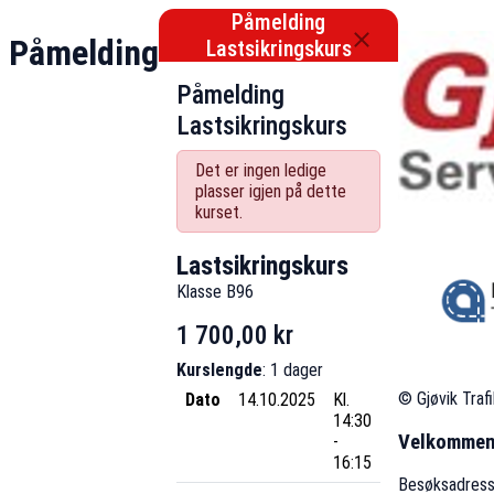
Påmelding
Påmelding
Lastsikringskurs
Påmelding
Lastsikringskurs
Det er ingen ledige
plasser igjen på dette
kurset.
Lastsikringskurs
Klasse B96
1 700,00 kr
Kurslengde
: 1 dager
© Gjøvik Traf
Dato
14.10.2025
Kl.
14:30
Velkomme
-
16:15
Besøksadress